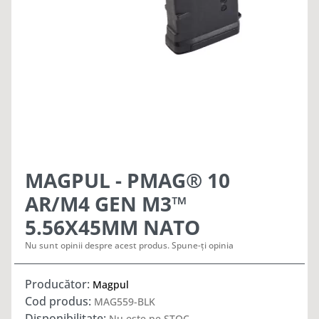
MAGPUL - PMAG® 10
AR/M4 GEN M3™
5.56X45MM NATO
Nu sunt opinii despre acest produs. Spune-ți opinia
Producător:
Magpul
Cod produs:
MAG559-BLK
Disponibilitate:
Nu este pe STOC