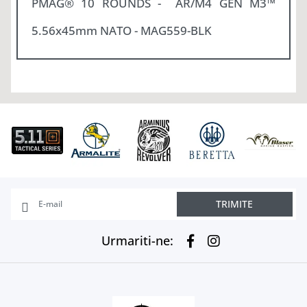
PMAG® 10 ROUNDS - AR/M4 GEN M3™
5.56x45mm NATO - MAG559-BLK
TRIMITE
Urmariti-ne: