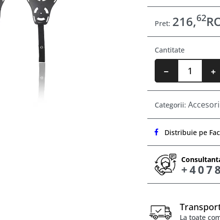
62
216,
R
Pret:
Cantitate
Accesori
Categorii:
Distribuie pe Fa
Consultanta
+407
Transport
La toate co