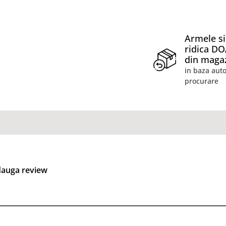
Armele si
ridica D
din maga
in baza auto
procurare
auga review