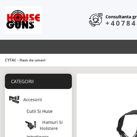
Consultanta gra
+40784
CYTAC - Ham de umeri
CATEGORII
Accesorii
Cutii Si Huse
Hamuri Si
Holstere
Intretinere