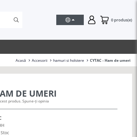
0 produs(e)
Acasă
Accesorii
hamuri si holstere
CYTAC - Ham de umeri
HAM DE UMERI
cest produs. Spune-ți opinia
C
HH
 Stoc