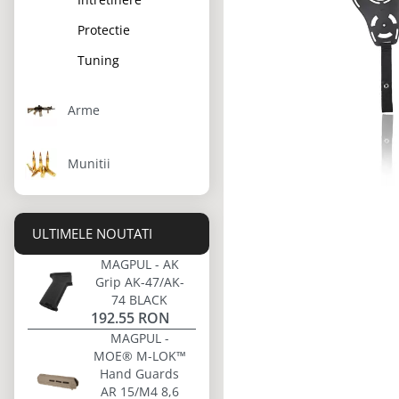
Protectie
Tuning
Arme
Munitii
ULTIMELE NOUTATI
MAGPUL - AK
Grip AK-47/AK-
74 BLACK
192.55 RON
MAGPUL -
MOE® M-LOK™
Hand Guards
AR 15/M4 8,6