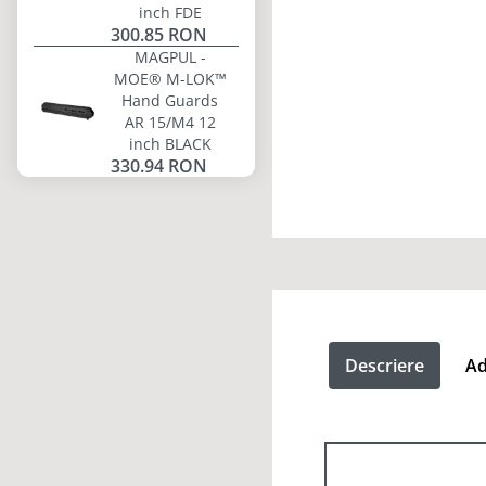
inch FDE
300.85 RON
MAGPUL -
MOE® M-LOK™
Hand Guards
AR 15/M4 12
inch BLACK
330.94 RON
Descriere
Ad