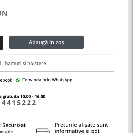
ON
Adaugă in coș
i
hamuri si holstere
Comanda prin WhatsApp
cebook
 gratuita 10:00 - 16:00
84415222
Preturile afișate sunt
 Securizat
informative si pot
menzile