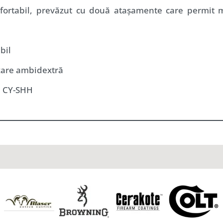
nfortabil, prevăzut cu două atașamente care permit m
bil
izare ambidextră
: CY-SHH