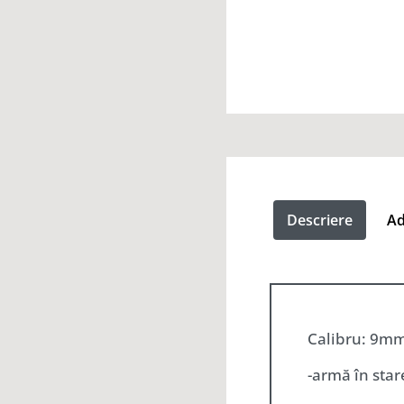
Descriere
Ad
Calibru: 9mm
-arm
ă
în sta