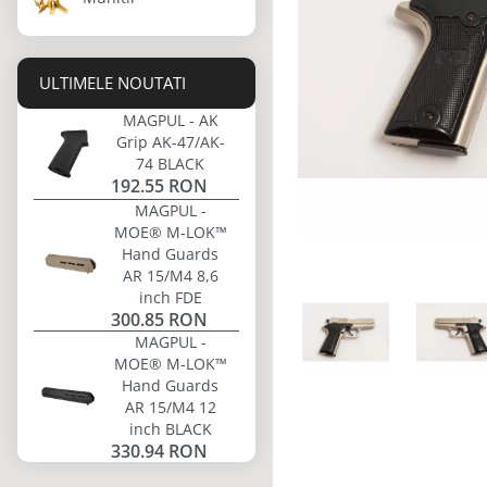
ULTIMELE NOUTATI
MAGPUL - AK
Grip AK-47/AK-
74 BLACK
192.55 RON
MAGPUL -
MOE® M-LOK™
Hand Guards
AR 15/M4 8,6
inch FDE
300.85 RON
MAGPUL -
MOE® M-LOK™
Hand Guards
AR 15/M4 12
inch BLACK
330.94 RON