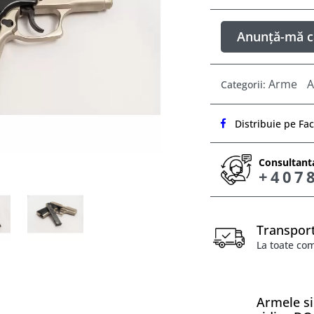
Anunță-mă c
Arme
A
Categorii:
Distribuie pe Fa
Consultanta
+407
Transport
La toate co
Armele si