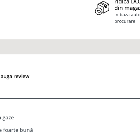
ridica D
din maga
in baza auto
procurare
auga review
 gaze
re foarte bună