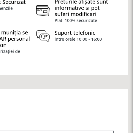
Preturile afișate sunt
 Securizat
informative si pot
menzile
suferi modificari
Plati 100% securizate
 muniția se
Suport telefonic
OAR personal
intre orele 10:00 - 16:00
zin
rizației de