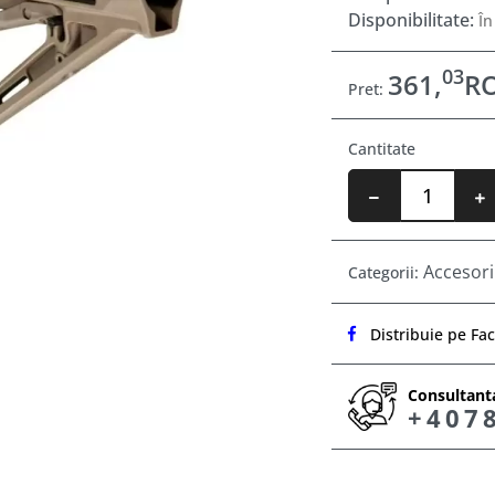
Disponibilitate:
În
03
361,
R
Pret:
Cantitate
Accesori
Categorii:
Distribuie pe Fa
Consultanta
+407