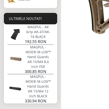
ULTIMELE NOUTATI
MAGPUL - AK
Grip AK-47/AK-
74 BLACK
192.55 RON
MAGPUL -
MOE® M-LOK™
Hand Guards
AR 15/M4 8,6
inch FDE
300.85 RON
MAGPUL -
MOE® M-LOK™
Hand Guards
AR 15/M4 12
inch BLACK
330.94 RON