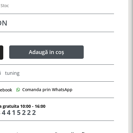
 Stoc
ON
Adaugă in coș
i
tuning
Comanda prin WhatsApp
cebook
 gratuita 10:00 - 16:00
84415222