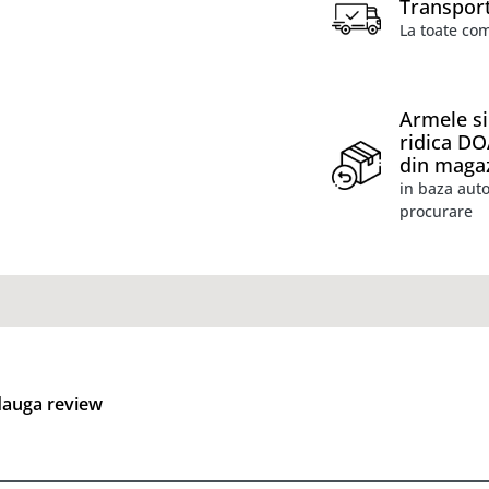
Transport
La toate co
Armele si
ridica D
din maga
in baza auto
procurare
auga review