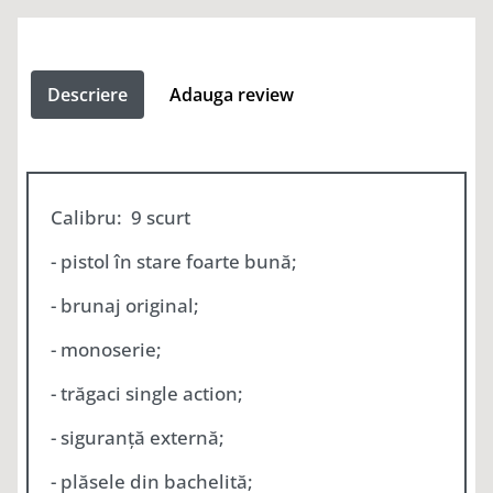
Descriere
Adauga review
Calibru: 9 scurt
- pistol în stare foarte bună;
- brunaj original;
- monoserie;
- trăgaci single action;
- siguranță externă;
- plăsele din bachelită;